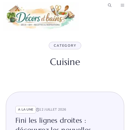
Aller
ME
au
contenu
CATEGORY
Cuisine
A LA UNE
12 JUILLET 2026
Fini les lignes droites :