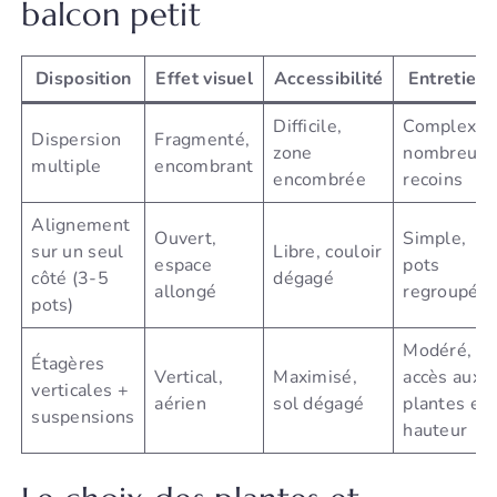
balcon petit
Disposition
Effet visuel
Accessibilité
Entretien
Difficile,
Complexe,
Dispersion
Fragmenté,
zone
nombreux
multiple
encombrant
encombrée
recoins
Alignement
Ouvert,
Simple,
sur un seul
Libre, couloir
espace
pots
côté (3-5
dégagé
allongé
regroupés
pots)
Modéré,
Étagères
Vertical,
Maximisé,
accès aux
verticales +
aérien
sol dégagé
plantes en
suspensions
hauteur