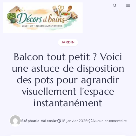
Aller
ME
au
contenu
JARDIN
Balcon tout petit ? Voici
une astuce de disposition
des pots pour agrandir
visuellement l’espace
instantanément
Stéphanie Valensio
18 janvier 2026
Aucun commentaire