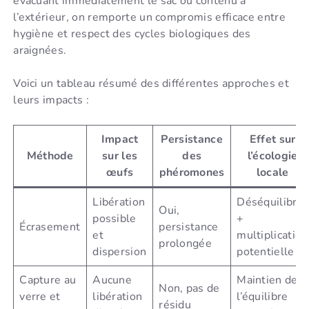
évacuant immédiatement le sac ou contenu à
l’extérieur, on remporte un compromis efficace entre
hygiène et respect des cycles biologiques des
araignées.
Voici un tableau résumé des différentes approches et
leurs impacts :
Impact
Persistance
Effet sur
Méthode
sur les
des
l’écologie
œufs
phéromones
locale
Libération
Déséquilibre
Oui,
possible
+
Écrasement
persistance
et
multiplication
prolongée
dispersion
potentielle
Capture au
Aucune
Maintien de
Non, pas de
verre et
libération
l’équilibre
résidu