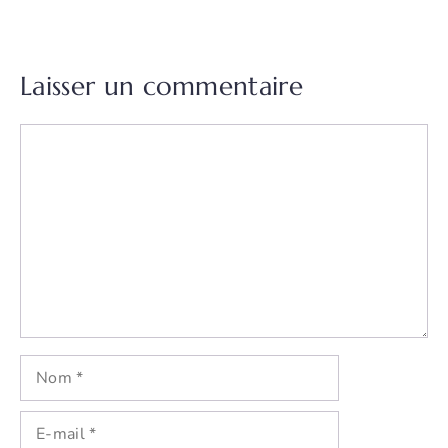
Laisser un commentaire
Commentaire
Nom
E-
mail