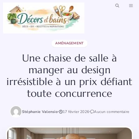
Aller
ME
au
contenu
AMÉNAGEMENT
Une chaise de salle à
manger au design
irrésistible à un prix défiant
toute concurrence
Stéphanie Valensio
17 février 2026
Aucun commentaire