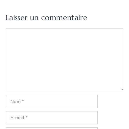
Laisser un commentaire
Commentaire
Nom
E-
mail