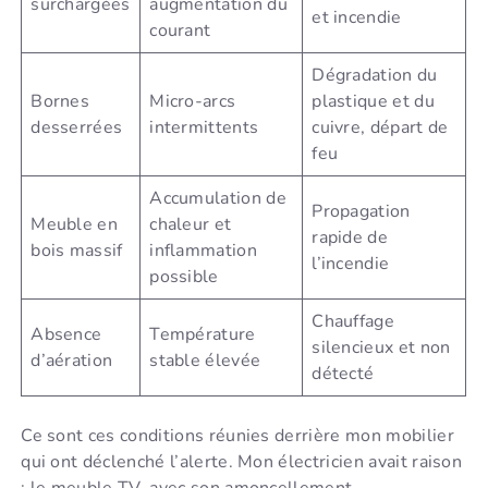
surchargées
augmentation du
et incendie
courant
Dégradation du
Bornes
Micro-arcs
plastique et du
desserrées
intermittents
cuivre, départ de
feu
Accumulation de
Propagation
Meuble en
chaleur et
rapide de
bois massif
inflammation
l’incendie
possible
Chauffage
Absence
Température
silencieux et non
d’aération
stable élevée
détecté
Ce sont ces conditions réunies derrière mon mobilier
qui ont déclenché l’alerte. Mon électricien avait raison
: le meuble TV, avec son amoncellement