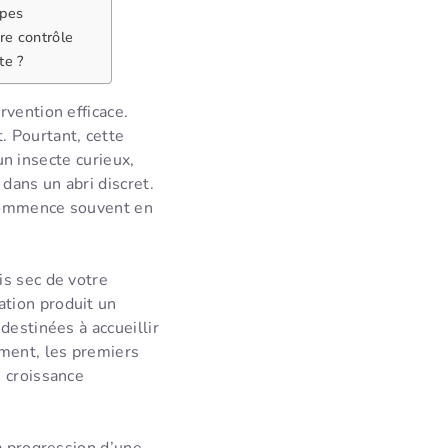
êpes
re contrôle
te ?
rvention efficace.
. Pourtant, cette
’un insecte curieux,
dans un abri discret.
n commence souvent en
is sec de votre
tion produit un
destinées à accueillir
ement, les premiers
e croissance
a progression d’une