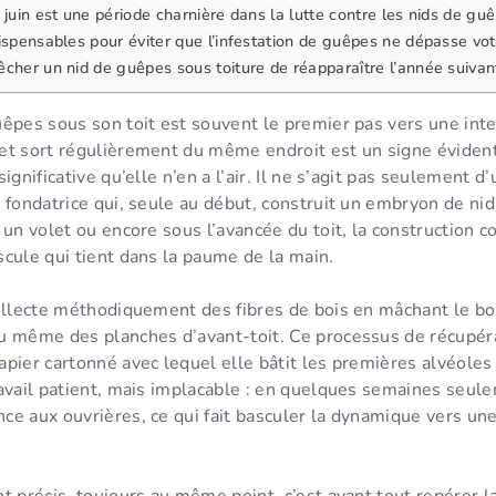
 juin est une période charnière dans la lutte contre les nids de gu
ispensables pour éviter que l’infestation de guêpes ne dépasse vot
cher un nid de guêpes sous toiture de réapparaître l’année suivan
êpes sous son toit est souvent le premier pas vers une inte
et sort régulièrement du même endroit est un signe évident
ignificative qu’elle n’en a l’air. Il ne s’agit pas seulement d
 fondatrice qui, seule au début, construit un embryon de nid 
 un volet ou encore sous l’avancée du toit, la constructio
cule qui tient dans la paume de la main.
ollecte méthodiquement des fibres de bois en mâchant le bo
u même des planches d’avant-toit. Ce processus de récupéra
pier cartonné avec lequel elle bâtit les premières alvéoles 
ravail patient, mais implacable : en quelques semaines seul
e aux ouvrières, ce qui fait basculer la dynamique vers un
t précis, toujours au même point, c’est avant tout repérer l