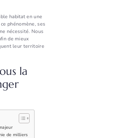
able habitat en une
e ce phénomène, ses
une nécessité. Nous
afin de mieux
uent leur territoire
ous la
nger
majeur
ie de milliers