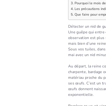
Pourquoi le mois de
Les précautions ind
Que faire pour empê
Détecter un nid de gu
Une guêpe qui entre 
observation est plus s
mais bien d’une reine
Sous vos tuiles, dans
mai avec un nid minus
Au départ, la reine c
charpente, bardage o
matériau proche du pa
ses œufs. C’est un t
œufs donnent naissanc
exponentielle.
Repérer ce va-et-vien