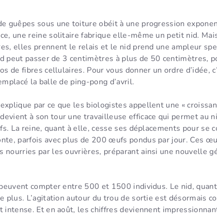
 de guêpes sous une toiture obéit à une progression exponen
ce, une reine solitaire fabrique elle-même un petit nid. Mai
es, elles prennent le relais et le nid prend une ampleur spec
 nid peut passer de 3 centimètres à plus de 50 centimètres, p
los de fibres cellulaires. Pour vous donner un ordre d’idée, 
remplacé la balle de ping-pong d’avril.
explique par ce que les biologistes appellent une « croissan
evient à son tour une travailleuse efficace qui permet au ni
tifs. La reine, quant à elle, cesse ses déplacements pour se 
onte, parfois avec plus de 200 œufs pondus par jour. Ces œ
 nourries par les ouvrières, préparant ainsi une nouvelle g
 peuvent compter entre 500 et 1500 individus. Le nid, quant à
e plus. L’agitation autour du trou de sortie est désormais co
t intense. Et en août, les chiffres deviennent impressionnant