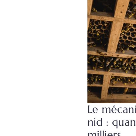
Le mécani
nid : qua
milliers