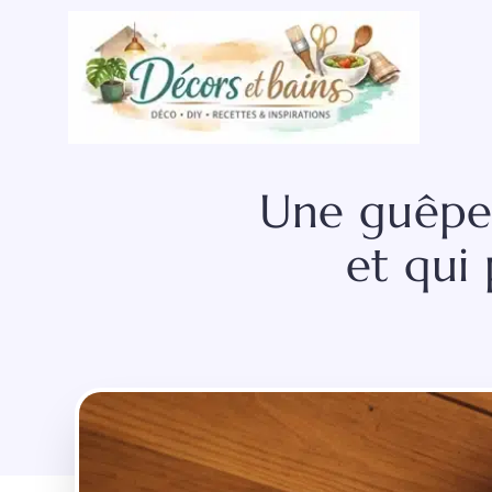
Aller
au
contenu
Une guêpe s
et qui