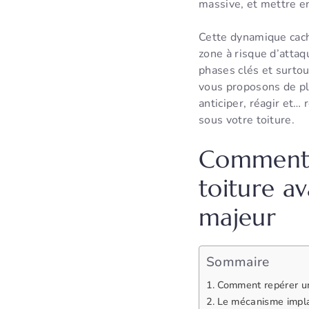
massive, et mettre en
Cette dynamique caché
zone à risque d’atta
phases clés et surto
vous proposons de plo
anticiper, réagir et…
sous votre toiture.
Comment r
toiture a
majeur
Sommaire
Comment repérer un 
Le mécanisme implac