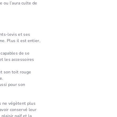
e ou l’aura culte de
nts-levis et ses
e. Plus il est entier,
 capables de se
et les accessoires
t son toit rouge
e.
ussi pour son
es ne végètent plus
avoir conservé leur
laisir naïf et la