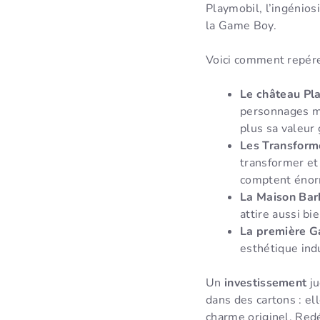
Playmobil, l’ingénios
la Game Boy.
Voici comment repére
Le château Pl
personnages méd
plus sa valeur
Les Transform
transformer et
comptent éno
La Maison Bar
attire aussi bi
La première 
esthétique indu
Un
investissement
ju
dans des cartons : el
charme originel. Redéc