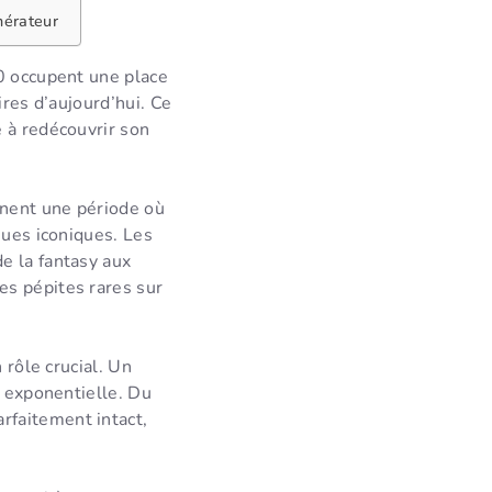
nérateur
80 occupent une place
ires d’aujourd’hui. Ce
 à redécouvrir son
rnent une période où
nues iconiques. Les
e la fantasy aux
es pépites rares sur
 rôle crucial. Un
r exponentielle. Du
rfaitement intact,
.