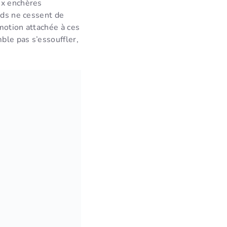
ux enchères
rds ne cessent de
motion attachée à ces
ble pas s’essouffler,