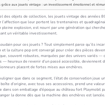
s grâce aux jouets vintage : un investissement émotionnel et rému
l des objets de collection, les jouets vintage des années 
r l’affection que leur portent les trentenaires et quadragéna
pleine explosion, est nourri par une génération qui cherche
sant un véritable investissement.
soudain pour ces jouets ? Tout simplement parce qu’ils inca
on et la culture pop ont convergé pour créer des pièces deve
ique, souvent robustes, marquées par des univers variés — d
s — heureux de revenir d’un passé accessible, deviennent d
tionneurs placent de fortes mises aux enchères.
 souligner que dans ce segment, l’état de conservation joue un
 boîte d’origine, avec tous ses accessoires, prend une valeu
 dans son emballage d’époque au château fort Playmobil pa
hanger la donne dès que la machine des enchères est lancée