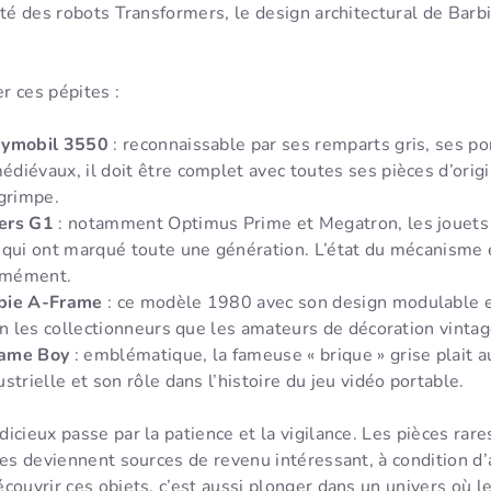
ité des robots Transformers, le design architectural de Barbi
r ces pépites :
aymobil 3550
: reconnaissable par ses remparts gris, ses po
iévaux, il doit être complet avec toutes ses pièces d’origin
 grimpe.
ers G1
: notamment Optimus Prime et Megatron, les jouets
 qui ont marqué toute une génération. L’état du mécanisme 
rmément.
bie A-Frame
: ce modèle 1980 avec son design modulable e
en les collectionneurs que les amateurs de décoration vintag
Game Boy
: emblématique, la fameuse « brique » grise plait a
strielle et son rôle dans l’histoire du jeu vidéo portable.
dicieux passe par la patience et la vigilance. Les pièces rar
les deviennent sources de revenu intéressant, à condition d’
ouvrir ces objets, c’est aussi plonger dans un univers où le p