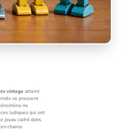
ets vintage
atteint
onnés se pressent
phénomène ne
ces ludiques qui ont
le joyau caché dans
 en chance