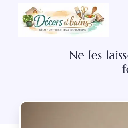
Aller
au
contenu
Ne les lais
f