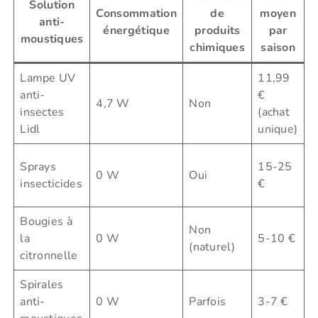
Solution
Consommation
de
moyen
anti-
énergétique
produits
par
l
moustiques
chimiques
saison
Lampe UV
11,99
anti-
€
F
4,7 W
Non
insectes
(achat
é
Lidl
unique)
M
Sprays
15-25
0 W
Oui
p
insecticides
€
c
Bougies à
M
Non
la
0 W
5-10 €
é
(naturel)
citronnelle
f
Spirales
É
anti-
0 W
Parfois
3-7 €
i