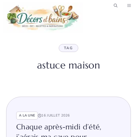
Aller
ME
au
contenu
TAG
astuce maison
A LA UNE
16 JUILLET 2026
Chaque après-midi d’été,