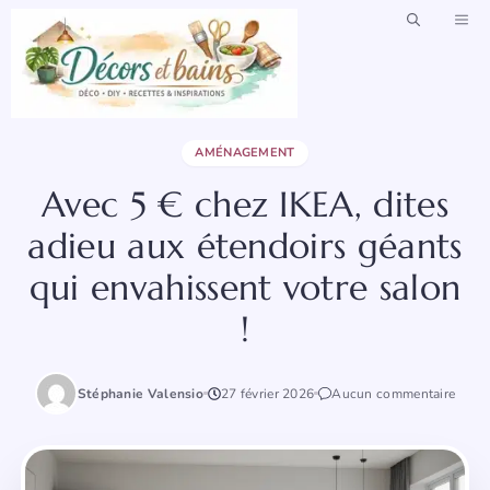
Aller
ME
au
contenu
AMÉNAGEMENT
Avec 5 € chez IKEA, dites
adieu aux étendoirs géants
qui envahissent votre salon
!
Stéphanie Valensio
27 février 2026
Aucun commentaire