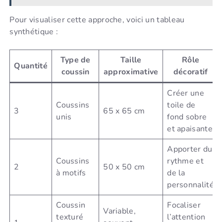
Pour visualiser cette approche, voici un tableau
synthétique :
Type de
Taille
Rôle
Quantité
coussin
approximative
décoratif
Créer une
Coussins
toile de
3
65 x 65 cm
unis
fond sobre
et apaisante
Apporter du
Coussins
rythme et
2
50 x 50 cm
à motifs
de la
personnalité
Coussin
Focaliser
Variable,
texturé
l’attention