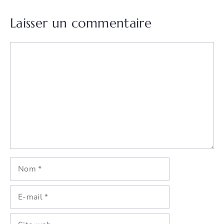
Laisser un commentaire
Commentaire
Nom
E-
mail
Site