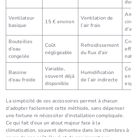
dura
Amél
Ventilateur
Ventilation de
15 € environ
circu
basique
l’air frais
d’air 
Bouteilles
Crée
Coût
Refroidissement
d’eau
effet
négligeable
du flux d’air
congelée
natur
Variable,
Confo
Bassine
Humidification
souvent déjà
en pe
d’eau froide
de l’air indirecte
disponible
espa
La simplicité de ces accessoires permet à chacun
d’adopter facilement cette méthode, sans dépenser
une fortune ni nécessiter d’installation compliquée.
Ce qui fait d’eux un atout majeur face à la
climatisation, souvent demontee dans les chambres à