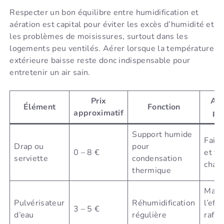
Respecter un bon équilibre entre humidification et
aération est capital pour éviter les excès d’humidité et
les problèmes de moisissures, surtout dans les
logements peu ventilés. Aérer lorsque la température
extérieure baisse reste donc indispensable pour
entretenir un air sain.
Prix
Av
Élément
Fonction
approximatif
pri
Support humide
Faibl
Drap ou
pour
0 – 8 €
et fac
serviette
condensation
chan
thermique
Main
Pulvérisateur
Réhumidification
l’effe
3 – 5 €
d’eau
régulière
rafra