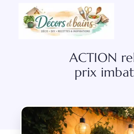
Aller
au
contenu
ACTION rel
prix imbat