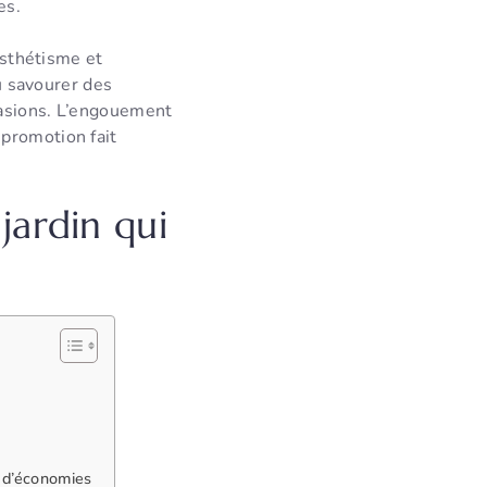
es.
esthétisme et
ou savourer des
casions. L’engouement
 promotion fait
ardin qui
 d’économies