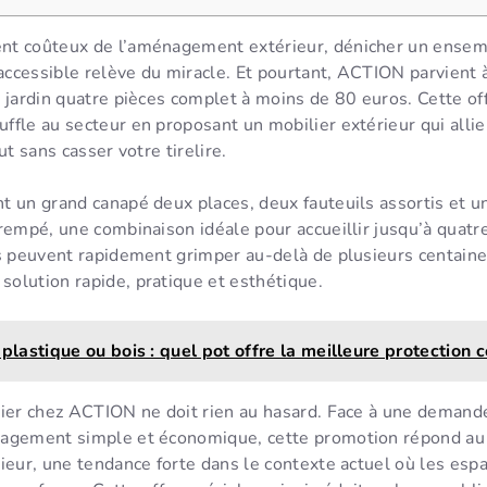
nt coûteux de l’aménagement extérieur, dénicher un ensem
 accessible relève du miracle. Et pourtant, ACTION parvient
 jardin quatre pièces complet à moins de 80 euros. Cette of
fle au secteur en proposant un mobilier extérieur qui allie
ut sans casser votre tirelire.
t un grand canapé deux places, deux fauteuils assortis et u
rempé, une combinaison idéale pour accueillir jusqu’à quatr
s peuvent rapidement grimper au-delà de plusieurs centaine
olution rapide, pratique et esthétique.
 plastique ou bois : quel pot offre la meilleure protection c
lier chez ACTION ne doit rien au hasard. Face à une demand
agement simple et économique, cette promotion répond au d
ieur, une tendance forte dans le contexte actuel où les esp