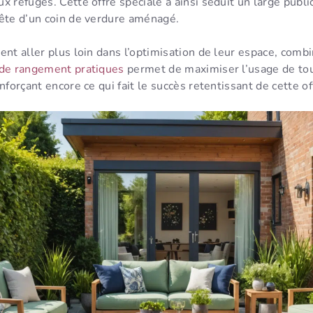
x refuges. Cette offre spéciale a ainsi séduit un large public
uête d’un coin de verdure aménagé.
ent aller plus loin dans l’optimisation de leur espace, comb
de rangement pratiques
permet de maximiser l’usage de tou
nforçant encore ce qui fait le succès retentissant de cette of